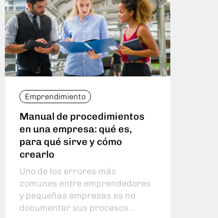
Emprendimiento
Emp
Manual de procedimientos
¿Cuá
en una empresa: qué es,
util
para qué sirve y cómo
Cua
crearlo
inv
prof
Uno de los errores más
las 
comunes entre emprendedores
di cu
y pequeñas empresas es no
documentar sus procesos...