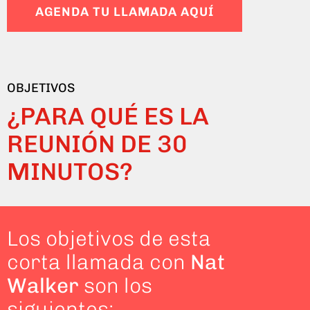
AGENDA TU LLAMADA AQUÍ
OBJETIVOS
¿PARA QUÉ ES LA
REUNIÓN DE 30
MINUTOS?
Los objetivos de esta
corta llamada con
Nat
Walker
son los
siguientes: