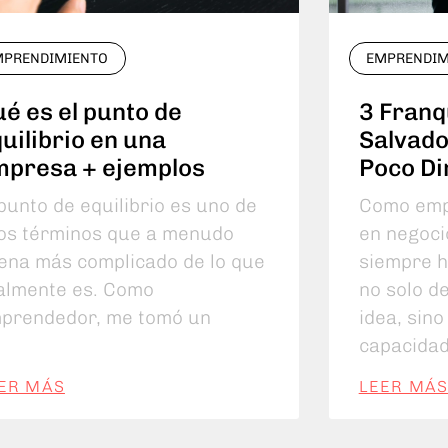
MPRENDIMIENTO
EMPRENDIM
é es el punto de
3 Franq
uilibrio en una
Salvado
mpresa + ejemplos
Poco Di
 punto de equilibrio es uno de
Como emp
os términos que a menudo
en negoci
ena más complicado de lo que
siempre h
almente es. Como
no solo d
prendedor, me tomó un
idea, sino
capacida
ER MÁS
LEER MÁ