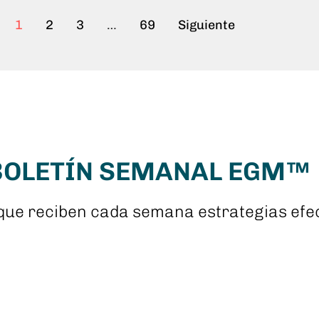
1
2
3
…
69
Siguiente
 BOLETÍN SEMANAL EGM™
que reciben cada semana estrategias efec