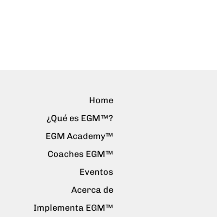
Home
¿Qué es EGM™?
EGM Academy™
Coaches EGM™
Eventos
Acerca de
Implementa EGM™