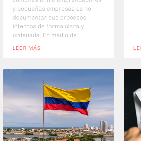
y pequeñas empresas es no
documentar sus procesos
internos de forma clara y
ordenada. En medio de
LEER MÁS
LE