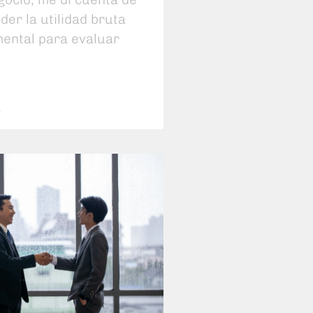
der la utilidad bruta
ental para evaluar
S