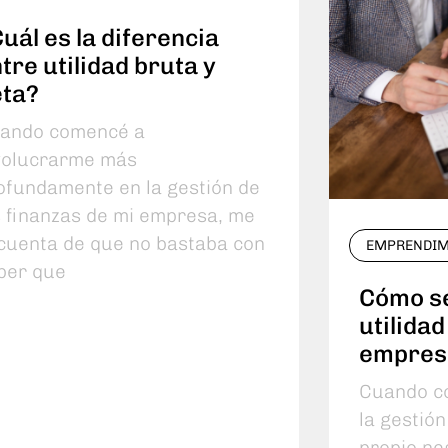
uál es la diferencia
tre utilidad bruta y
eta?
ando comencé a
volucrarme más
ofundamente en la gestión de
s finanzas de mi empresa, me
 cuenta de que no bastaba con
EMPRENDIM
ber que
Cómo se
utilida
empres
Cuando co
la gestión
propio ne