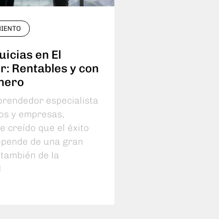
IENTO
uicias en El
r: Rentables y con
nero
rendedor especialista
os y empresas,
e creído que el éxito
epende de una gran
 también de la
d
S