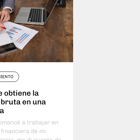
IENTO
 obtiene la
d bruta en una
a
mencé a trabajar en
 financiera de mi
gocio, me di cuenta de