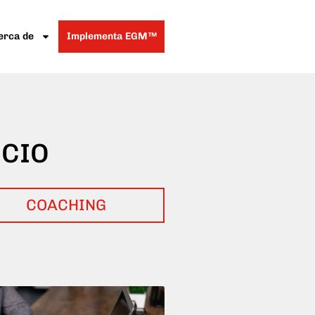
erca de
Implementa EGM™
OCIO
COACHING