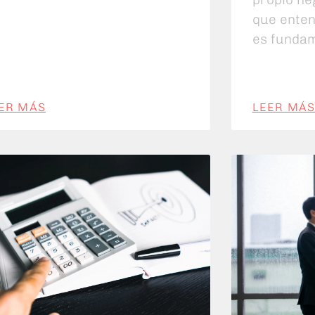
que enten
es fundam
ER MÁS
LEER MÁ