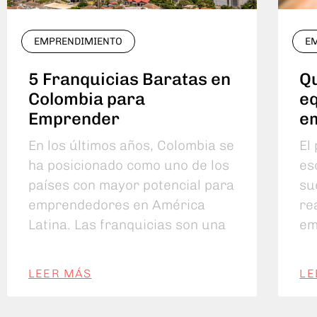
EMPRENDIMIENTO
E
5 Franquicias Baratas en
Qu
Colombia para
eq
Emprender
e
En los últimos años, Colombia se
El
ha posicionado como uno de los
es
países con mayor potencial para
su
emprendedores en América
re
Latina. Las franquicias son una
em
LEER MÁS
LE