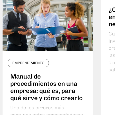
¿C
en
n
Cu
in
pr
la
di
EMPRENDIMIENTO
sa
Manual de
procedimientos en una
empresa: qué es, para
qué sirve y cómo crearlo
Uno de los errores más
comunes entre emprendedores