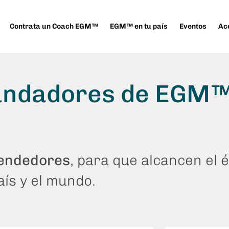
Contrata un Coach EGM™
EGM™ en tu país
Eventos
Ac
fundadores de EGM
endedores
, para que alcancen el é
ís y el mundo.