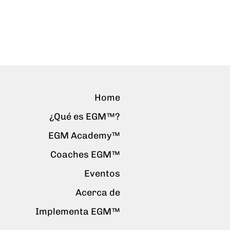
Home
¿Qué es EGM™?
EGM Academy™
Coaches EGM™
Eventos
Acerca de
Implementa EGM™