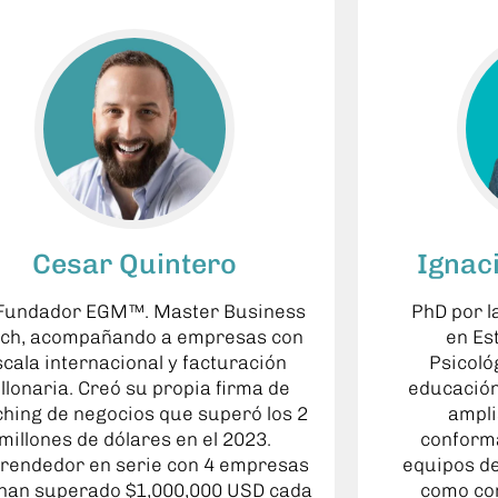
Cesar Quintero
Ignac
Fundador EGM™. Master Business
PhD por l
ch, acompañando a empresas con
en Es
scala internacional y facturación
Psicoló
llonaria. Creó su propia firma de
educación
hing de negocios que superó los 2
ampli
millones de dólares en el 2023.
conforma
rendedor en serie con 4 empresas
equipos d
han superado $1,000,000 USD cada
como con