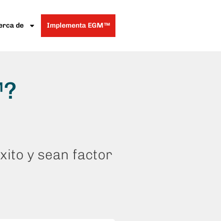
erca de
Implementa EGM™
™?
xito y sean factor