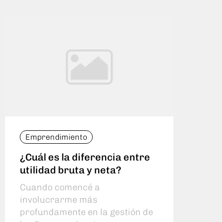
Emprendimiento
Emp
¿Cuál es la diferencia entre
Cóm
utilidad bruta y neta?
bru
Cuando comencé a
Cuan
involucrarme más
la g
profundamente en la gestión de
prop