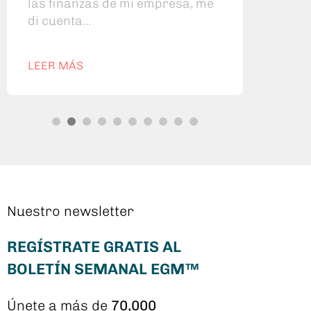
las finanzas de mi empresa, me
que 
di cuenta...
LEER MÁS
LEE
Nuestro newsletter
REGÍSTRATE GRATIS AL
BOLETÍN SEMANAL EGM™
Únete a más de
70,000