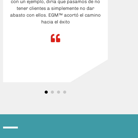
con un ejemplo, diría que pasamos de no
clarid
tener clientes a simplemente no dar
para c
abasto con ellos. EGM™ acortó el camino
pud
hacia el éxito
produ
mis