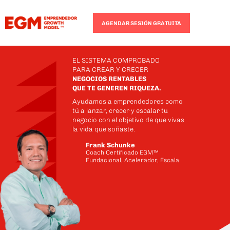
AGENDAR SESIÓN GRATUITA
EL SISTEMA COMPROBADO
PARA CREAR Y CRECER
NEGOCIOS RENTABLES
QUE TE GENEREN RIQUEZA.
Ayudamos a emprendedores como
tú a lanzar, crecer y escalar tu
negocio con el objetivo de que vivas
la vida que soñaste.
Frank Schunke
Coach Certificado EGM™
Fundacional, Acelerador, Escala