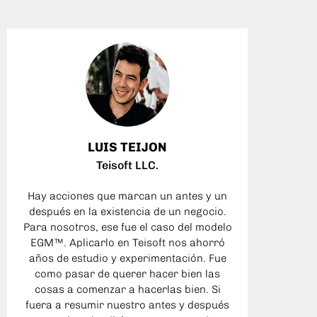
LUIS TEIJON
Teisoft LLC.
Hay acciones que marcan un antes y un
Con
después en la existencia de un negocio.
clara
Para nosotros, ese fue el caso del modelo
mi neg
EGM™. Aplicarlo en Teisoft nos ahorró
el ob
años de estudio y experimentación. Fue
negoci
como pasar de querer hacer bien las
cosas a comenzar a hacerlas bien. Si
fuera a resumir nuestro antes y después
El mod