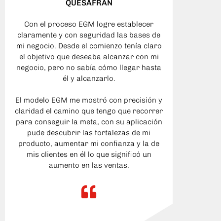
QUESAFRAN
Con el proceso EGM logre establecer
Desp
claramente y con seguridad las bases de
sient
mi negocio. Desde el comienzo tenía claro
cre
el objetivo que deseaba alcanzar con mi
negocio, pero no sabía cómo llegar hasta
Cada u
él y alcanzarlo.
del pr
El des
El modelo EGM me mostró con precisión y
trav
claridad el camino que tengo que recorrer
revi
para conseguir la meta, con su aplicación
cone
pude descubrir las fortalezas de mi
pre
producto, aumentar mi confianza y la de
pro
mis clientes en él lo que significó un
par
aumento en las ventas.
fomen
mis gr
del 