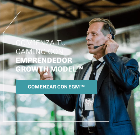
COMIENZA TU
CAMINO CON
EMPRENDEDOR
GROWTH MODEL™
COMENZAR CON EGM™