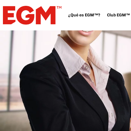
¿Qué es EGM™?
Club EGM™