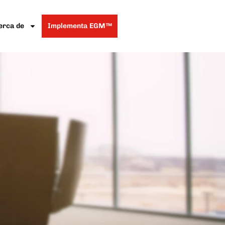
erca de
Implementa EGM™