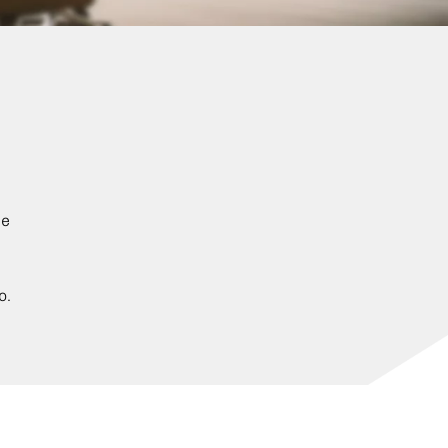
de
o.