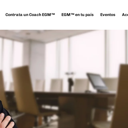
Contrata un Coach EGM™
EGM™ en tu país
Eventos
Ac