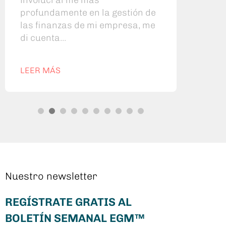
profundamente en la gestión de
prop
las finanzas de mi empresa, me
que 
di cuenta...
LEER MÁS
LEE
Nuestro newsletter
REGÍSTRATE GRATIS AL
BOLETÍN SEMANAL EGM™