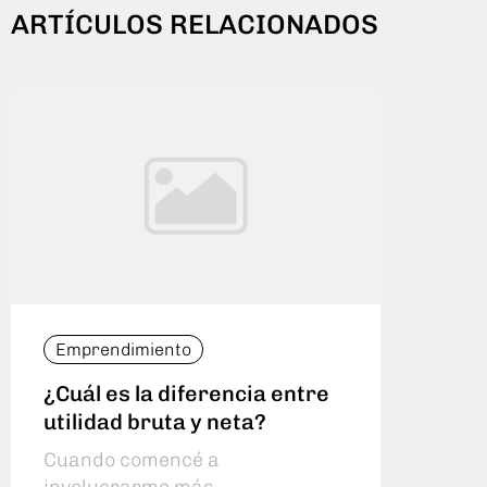
ARTÍCULOS RELACIONADOS
Emprendimiento
Emp
¿Cuál es la diferencia entre
Cóm
utilidad bruta y neta?
bru
Cuando comencé a
Cuan
involucrarme más
la g