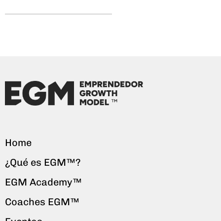
Home
¿Qué es EGM™?
EGM Academy™
Coaches EGM™