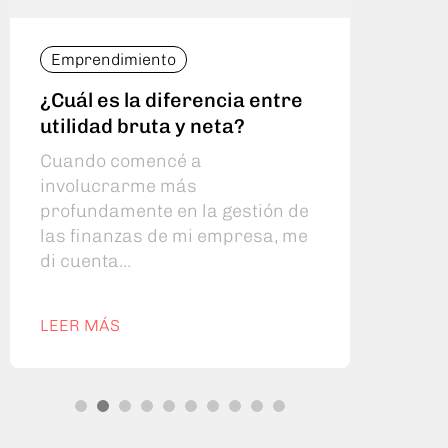
Emprendimiento
Emp
¿Cuál es la diferencia entre
Cóm
utilidad bruta y neta?
bru
Cuando comencé a
Cuan
involucrarme más
la g
profundamente en la gestión de
prop
las finanzas de mi empresa, me
que 
di cuenta...
LEER MÁS
LEE