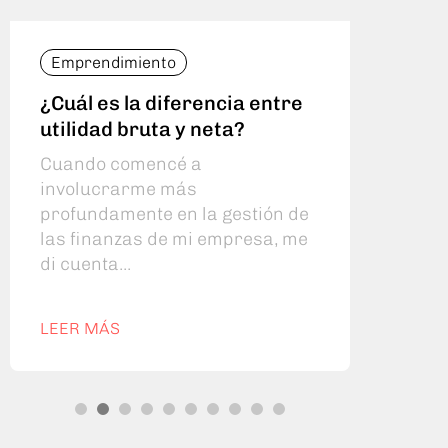
Emprendimiento
Emp
¿Cuál es la diferencia entre
Cóm
utilidad bruta y neta?
bru
Cuando comencé a
Cuan
involucrarme más
la g
profundamente en la gestión de
prop
las finanzas de mi empresa, me
que 
di cuenta...
LEER MÁS
LEE