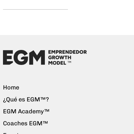
Home
¿Qué es EGM™?
EGM Academy™
Coaches EGM™